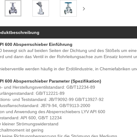
oduktbeschreibung
PI 600 Absperrschieber Einführung
0 bewegt sich auf beiden Seiten der Dichtung und des Stößels um ein
ird und dann das Ventil in der Rohrleitungsachse zum Einsatz kommt u
hieberventile werden häufig in der Erdölindustrie, in Chemiefabriken 
PI 600 Absperrschieber Parameter (Spezifikation)
n- und Herstellungsventilstandard: GB/T12234-89
turlängenstandard: GB/T12221-89
ktions- und Teststandard: JB/T9092-99 GB/T13927-92
lussflanschstandard: JB79-94, GB/T9113-2000
ion und Anwendung des Absperrschiebers LYV API 600
nstandard: API 600, GB/T 12234
v kleiner Strömungswiderstand
chaltmoment ist gering
bt keine Richtungsbegrenzung für die Strömung des Mediums