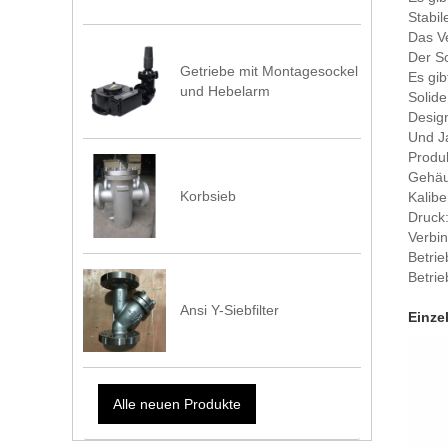
Stabi
Das Ve
Der Sc
Getriebe mit Montagesockel
Es gib
und Hebelarm
Solid
Design
Und J
Produ
Gehäus
Korbsieb
Kalib
Druck
Verbi
Betrie
Betrie
Ansi Y-Siebfilter
Einze
Alle neuen Produkte