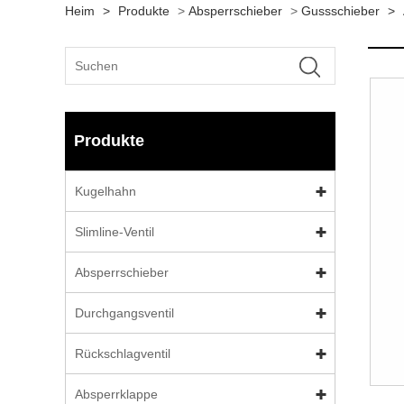
Heim
>
Produkte
>
Absperrschieber
>
Gussschieber
>
Produkte
Kugelhahn
Slimline-Ventil
Absperrschieber
Durchgangsventil
Rückschlagventil
Absperrklappe