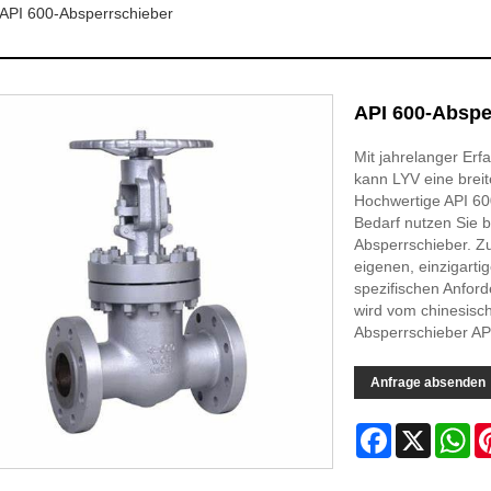
API 600-Absperrschieber
API 600-Abspe
Mit jahrelanger Erf
kann LYV eine breit
Hochwertige API 60
Bedarf nutzen Sie b
Absperrschieber. Zu
eigenen, einzigart
spezifischen Anfor
wird vom chinesisch
Absperrschieber API
Anfrage absenden
Facebook
X
Wh