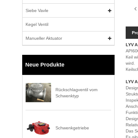
Siebe Vavle
Kegel Ventil
Pr
Manueller Aktuator
LYV A
API60
Keil w
wird.
Neue Produkte
Keilsc
LYV A
Desig
Rückschlagventil vom
Struk
Schwenktyp
Inspe
Ansch
Funkt
Desig
Relati
Schwenkgetriebe
Das S
Es gi