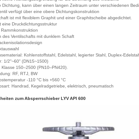
le Dichtung, kann über einen langen Zeitraum unter verschiedenen Be
ntil verfügt über eine obere Dichtungskonstruktion
haft ist mit flexiblem Graphit und einer Graphitscheibe abgedichtet.
t eine Druckdichtungsstruktur
e Rammkonstruktion
 des Ventilschafts mit dunklem Schaft
ackenisolationsdesign
ktauswahl
ematerial: Kohlenstoffstahl, Edelstahl, legierter Stahl, Duplex-Edelsta
er: 1/2"~60" (DN15~1500)
: Klasse 150–2500 (PN10–PN420).
ndung: RF, RTJ, BW
bstemperatur -110 °C bis +560 °C
bsart: Handrad, Kegelradgetriebe, elektrisch, pneumatisch
lheiten zum Absperrschieber LYV API 600