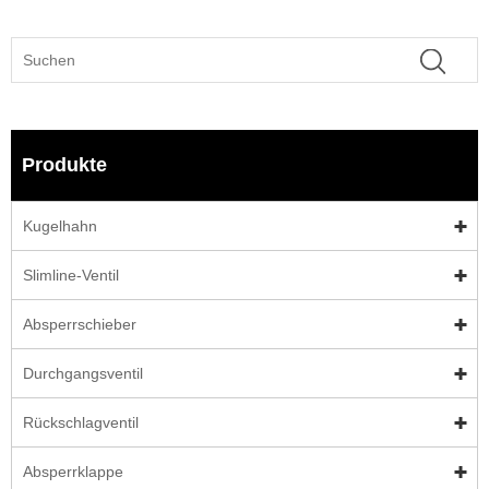
Produkte
Kugelhahn
Slimline-Ventil
Absperrschieber
Durchgangsventil
Rückschlagventil
Absperrklappe