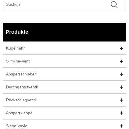
Produkte
Kugelhahn
Slimline-Ventil
Absperrschieber
Durchgangsventil
Rückschlagventil
Absperrklappe
Siebe Vavle