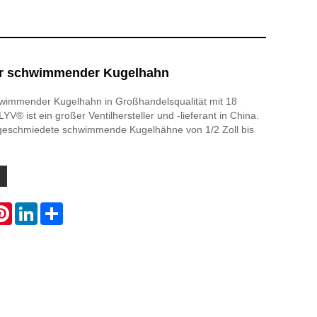
r schwimmender Kugelhahn
wimmender Kugelhahn in Großhandelsqualität mit 18
V® ist ein großer Ventilhersteller und -lieferant in China.
geschmiedete schwimmende Kugelhähne von 1/2 Zoll bis
atsApp
Pinterest
LinkedIn
Share