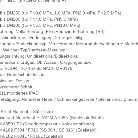
2″ bis 4″ (für ANSI-Klasse 600LB)
bis DN250 (für PN0,6 MPa, 1,6 MPa, PN2,0 MPa, PN2,5 MPa)
bis DN200 (für PN4,0 MPa, PN5,0 MPa)
bis DN100 (für PN6,3 MPa, PN10,0 MPa)
ohrung: Volle Bohrung (FB) /Reduzierte Bohrung (RB)
uktionskörper: Endeingang, 2-teilig/3-teilig
hauben-/Abdeckungstyp: Verschraubte Motorhaube/verlängerte Motor
p: Weicher Typ/Hardseal-Metalltyp
ngsrichtung: Unidirektional/Bidirektional
cemedium: Erdgas, Öl, Wasser, Oxygongas usw
ce: SOUR, ISO 15156/ NACE MR0175
al: Brandschutzdesign
atisches Design
ssicherer Schaft
211 montiertes IPAD
betätigung: Manueller Hebel / Schneckengetriebe / Stellantrieb / pneumati
ill of Material – Stückliste):
se und Motorhaube: ASTM A 105N (Kohlenstoffstahl)
 A350 LF2 (Niedrigtemperatur-Kohlenstoffstahl)
M A182 F304 / F316 (SS 304 / SS 316) (Edelstahl)
 A 182 F304L / F316L (Edelstahl)