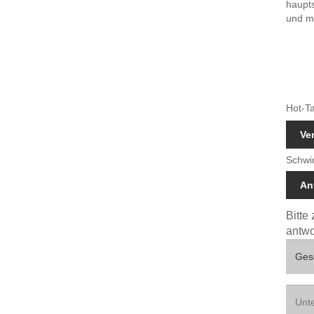
haupt
und mi
Hot-Ta
Ve
Schwi
An
Bitte
antwo