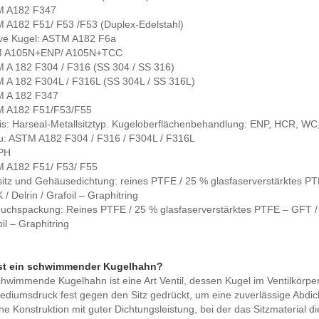
M A182 F347
M A182 F51/ F53 /F53 (Duplex-Edelstahl)
ve Kugel: ASTM A182 F6a
M A105N+ENP/ A105N+TCC
M A 182 F304 / F316 (SS 304 / SS 316)
M A 182 F304L / F316L (SS 304L / SS 316L)
M A 182 F347
M A182 F51/F53/F55
is: Harseal-Metallsitztyp. Kugeloberflächenbehandlung: ENP, HCR, WC
u: ASTM A182 F304 / F316 / F304L / F316L
 PH
M A182 F51/ F53/ F55
sitz und Gehäusedichtung: reines PTFE / 25 % glasfaserverstärktes PT
 / Delrin / Grafoil – Graphitring
buchspackung: Reines PTFE / 25 % glasfaserverstärktes PTFE – GFT / 
oil – Graphitring
st ein schwimmender Kugelhahn?
hwimmende Kugelhahn ist eine Art Ventil, dessen Kugel im Ventilkörpe
diumsdruck fest gegen den Sitz gedrückt, um eine zuverlässige Abdich
he Konstruktion mit guter Dichtungsleistung, bei der das Sitzmaterial 