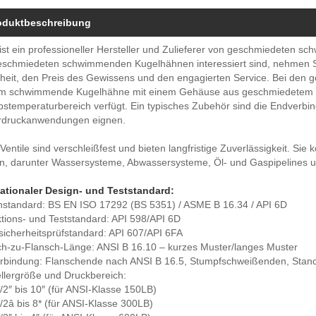
oduktbeschreibung
ist ein professioneller Hersteller und Zulieferer von geschmiedeten
schmiedeten schwimmenden Kugelhähnen interessiert sind, nehmen Sie b
rheit, den Preis des Gewissens und den engagierten Service. Bei de
um schwimmende Kugelhähne mit einem Gehäuse aus geschmiedetem Sta
bstemperaturbereich verfügt. Ein typisches Zubehör sind die Endverbin
rdruckanwendungen eignen.
Ventile sind verschleißfest und bieten langfristige Zuverlässigkeit. Si
n, darunter Wassersysteme, Abwassersysteme, Öl- und Gaspipelines u
nationaler Design- und Teststandard:
nstandard: BS EN ISO 17292 (BS 5351) / ASME B 16.34 / API 6D
tions- und Teststandard: API 598/API 6D
icherheitsprüfstandard: API 607/API 6FA
ch-zu-Flansch-Länge: ANSI B 16.10 – kurzes Muster/langes Muster
rbindung: Flanschende nach ANSI B 16.5, Stumpfschweißenden, Stan
llergröße und Druckbereich:
2″ bis 10″ (für ANSI-Klasse 150LB)
2â bis 8* (für ANSI-Klasse 300LB)