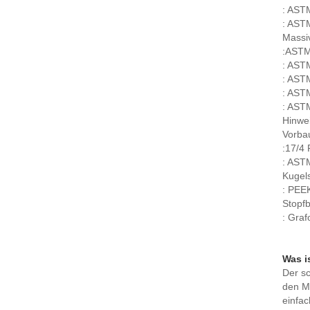
: AST
: AST
Massi
:AST
: AST
: AST
: AST
: AST
Hinwe
Vorba
:17/4
: AST
Kugel
: PEEK
Stopf
: Graf
Was i
Der sc
den Me
einfac