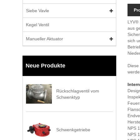
Pr
Siebe Vavle
LYV® 
Kegel Ventil
aus ge
Siche
Manueller Aktuator
sich 
Betrie
Niede
Neue Produkte
Diese 
werde
Inter
Desig
Rückschlagventil vom
Inspek
Schwenktyp
Feuers
Flans
Endve
Herste
NPS 1/
Schwenkgetriebe
NPS 1/