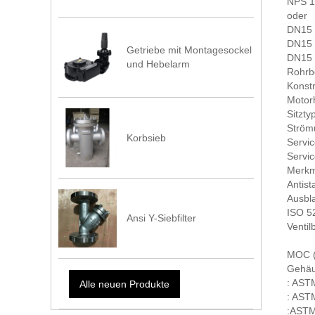
NPS 1/
oder
DN15 
DN15 
Getriebe mit Montagesockel
DN15 
und Hebelarm
Rohrb
Konstr
Motor
Sitzty
Strömu
Korbsieb
Servi
Servi
Merkm
Antist
Ausbla
ISO 5
Ansi Y-Siebfilter
Ventil
MOC (B
Gehäu
: ASTM
Alle neuen Produkte
: AST
:ASTM