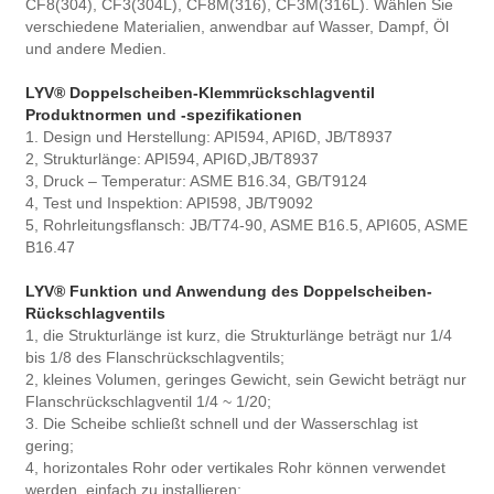
CF8(304), CF3(304L), CF8M(316), CF3M(316L). Wählen Sie
verschiedene Materialien, anwendbar auf Wasser, Dampf, Öl
und andere Medien.
LYV® Doppelscheiben-Klemmrückschlagventil
Produktnormen und -spezifikationen
1. Design und Herstellung: API594, API6D, JB/T8937
2, Strukturlänge: API594, API6D,JB/T8937
3, Druck – Temperatur: ASME B16.34, GB/T9124
4, Test und Inspektion: API598, JB/T9092
5, Rohrleitungsflansch: JB/T74-90, ASME B16.5, API605, ASME
B16.47
LYV® Funktion und Anwendung des Doppelscheiben-
Rückschlagventils
1, die Strukturlänge ist kurz, die Strukturlänge beträgt nur 1/4
bis 1/8 des Flanschrückschlagventils;
2, kleines Volumen, geringes Gewicht, sein Gewicht beträgt nur
Flanschrückschlagventil 1/4 ~ 1/20;
3. Die Scheibe schließt schnell und der Wasserschlag ist
gering;
4, horizontales Rohr oder vertikales Rohr können verwendet
werden, einfach zu installieren;